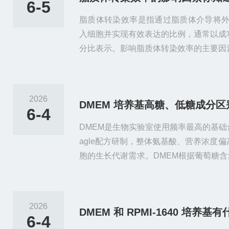
6-5
脂质体转染效率是指通过脂质体介导将外
入细胞并实现有效表达的比例，通常以成
分比表示。影响脂质体转染效率的主要因
转染的响应差异较大。例如：1.HEK293
常在70%-95%；2.HeLa细胞：转染效率
浮血液细胞系（如Jurkat、K562）：转
2026
DMEM 培养基高糖、低糖成分
脂质体配方阳离子脂质体的电荷密度、辅助脂
6-4
DMEM是生物实验室使用频率最高的基础合成
agle配方研制，整体氨基酸、营养浓度
胞的生长代谢需求。DMEM根据葡萄糖含量分
低糖DMEM（1g/L）两大品类，二者配
是新手细胞培养最容易出错的关键点。成
糖DMEM葡萄糖4500mg/L，充足碳
2026
DMEM 和 RPMI-1640 培养基
丝氨酸等优势氨基酸；缓冲系统仅依靠碳酸氢
6-4