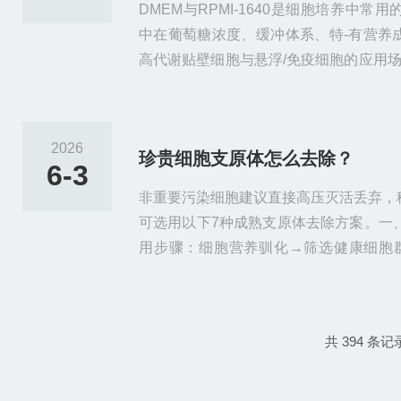
DMEM与RPMI-1640是细胞培养中
中在葡萄糖浓度、缓冲体系、特-有营养
高代谢贴壁细胞与悬浮/免疫细胞的应用
附选型速查与误用补救方案。一、核心基
PMI-1640培养基全称Dulbecco'sModified
morialInstitute1640起源1959年Eagle
2026
珍贵细胞支原体怎么去除？
6-3
非重要污染细胞建议直接高压灭活丢弃，
可选用以下7种成熟支原体去除方案。一
用步骤：细胞营养驯化→筛选健康细胞
心，依靠浮力与重量差减少支原体数量；
三类特-效药（支原体无细胞壁，青霉素
升除菌效率。二、MRA支原体清除剂处理使用M
共 394 条记
valAgent）终浓度25μg/mL全周期培养