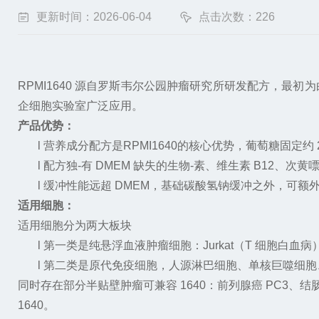
更新时间：2026-06-04
点击次数：226
RPMI1640
源自罗斯韦尔公园肿瘤研究所研发配方，最初为
企细胞实验室广泛应用。
产品优势：
l
营养成分配方
是
RPMI1640
的
核心优势，葡萄糖固定约
l
配方独-有
DMEM
缺失的生物-素、维生素
B12
、次黄
l
缓冲性能远超
DMEM
，基础碳酸氢钠缓冲之外，可额
适用细胞：
适用细胞分为两大板块
l
第一类是纯悬浮血液肿瘤细胞：
Jurkat
（
T
细胞白血病
l
第二类是原代免疫细胞，人源淋巴细胞、单核巨噬细胞
同时存在部分半贴壁肿瘤可兼容
1640
：前列腺癌
PC3
、结
1640
。