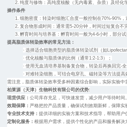
2.
纯度与修饰：高纯度核酸（无内毒素、杂质）及经化
操作条件
1.
细胞密度：转染时细胞汇合度一般控制在
70%-90
2.
复合物形成时间：通常需
5-20分钟，时间过短复合
3.
孵育时间与培养基：孵育时间一般为
4-6小时，部分
提高脂质体转染效率的常见方法：
·
选择适合细胞类型的脂质体转染试剂（如
Lipofec
·
优化核酸与脂质体的比例（通常
1:2-1:3）；
·
使用无血清培养基制备复合物，转染后再换回完-
·
对难转染细胞，可结合电穿孔、磁转染等方法提高
需注意，脂质体转染效率受多种因素综合影响，实际实验中
柏莱源（天津）生物科技有限公司的优势
:
现货供应：
公司库存充足，可快速发货，减少用户等待时间
效期保障：
严格把控产品质量，确保试剂效期新鲜，保障实
专业技术支持：
提供详细的实验方案和技术指导，帮助用户
定制化服务：
根据用户需求，提供个性化的产品和服务解决