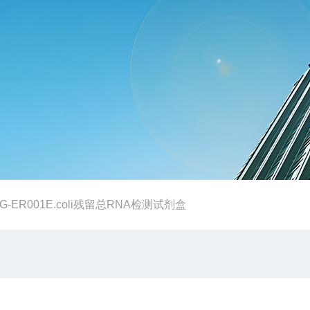
G-ER001E.coli残留总RNA检测试剂盒