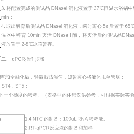
3. 将配置完成的供试品 DNaseI 消化液置于 37℃恒温水浴锅中
min；
4. 取出孵育后供试品 DNaseI 消化液，瞬时离心 5s 后置于 6
温器中孵育 10min 灭活 DNase I 酶，将灭活后的供试品DNas
液放置于 2-8℃冰箱暂存。
二、 qPCR操作步骤
上，待完i全融化后，轻微振荡混匀，短暂离心将液体甩至管底；
，ST4，ST5；
行下一个梯度的稀释。（表格中的体积仅供参考，可根据实际实
1.4 NTC 的制备：100uL RNA 稀释液。
)
2.RT-qPCR反应液的制备和加样