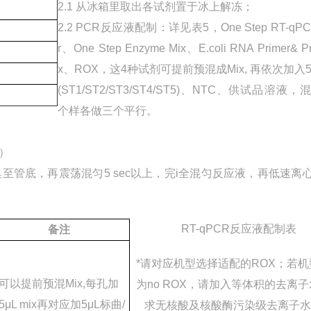
2.1 从冰箱里取出各试剂置于冰上解冻；
2.2 PCR反应液配制：详见表5，One Step RT-qPCR 
r、One Step Enzyme Mix、E.coli RNA Primer& P
x、ROX，这4种试剂可提前预混成Mix, 再依次加入5
(ST1/ST2/ST3/ST4/ST5)、NTC、供试品溶液
个样各做三个平行。
量）
管底，再震荡混匀5 sec以上，完i全混匀反应液，再低速离心10
RT-qPCR反应液配制表
备注
*请对应机型选择适配的ROX；若机
可以提前预混Mix,每孔加
为no ROX，请加入等体积的去离
5μL mix再对应加5μL标曲/
求无核酸及核酸酶污染级去离子水