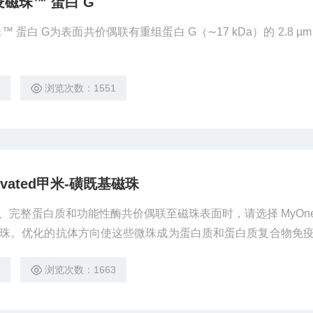
磁珠™ 蛋白 G
蛋白 G为表面共价偶联有重组蛋白 G（∼17 kDa）的 2.8 µm
1
浏览次数：1551
ctivated甲米-磺既基磁珠
完整蛋白质和功能性酶共价偶联至磁珠表面时，请选择 MyOne™
米-磺既基磁珠。优化的抗体方向使这些微珠成为蛋白质和蛋白质复合物免
1
浏览次数：1663