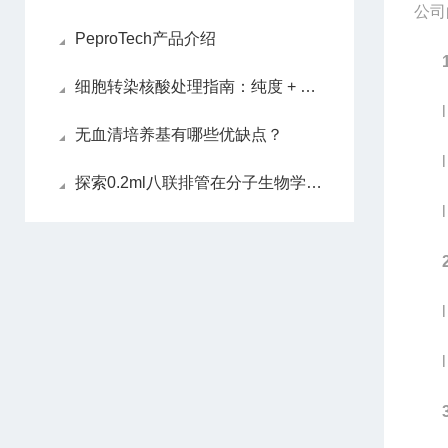
公司
PeproTech产品介绍
细胞转染核酸处理指南：纯度 + 浓度双把控
l
无血清培养基有哪些优缺点？
l
探索0.2ml八联排管在分子生物学实验中的应用价值
l
l
l