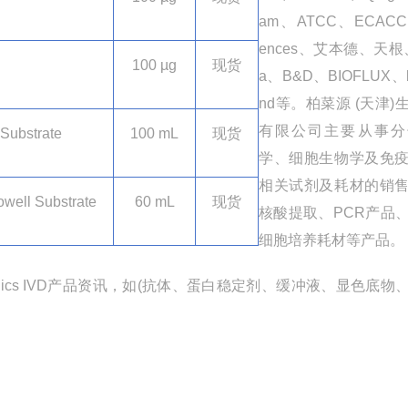
am
、
ATCC
、
ECACCP
ences
、艾本德、天根
100 µg
现货
a
、
B&D
、
BIOFLUX
、
nd
等。柏菜源
(
天津
)
有限公司主要从事分
Substrate
100 mL
现货
学、细胞生物学及免
相关试剂及耗材的销
well Substrate
60 mL
现货
核酸提取、
PCR
产品
细胞培养耗材等产品。
ics IVD
产品资讯，如
(
抗体、蛋白稳定剂、缓冲液、显色底物