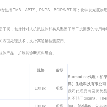
底物包括
TMB
、
ABTS
、
PNPS
、
BCIP/NBT
等；化学发光底物
质干扰，包括针对人抗鼠抗体和类风湿因子等干扰因素的专用稀
关表面处理技术，支持高通量检测应用。
和抗体产品，扩展其诊断原料组合。
规格
货期
Surmodics
代理：柏
津）生物科技有限公司
100 µg
现货
我司代理品牌及优势
但不限于
:sigma
、
The
her
、
Goldbio
、
Qiage
100 µg
现货