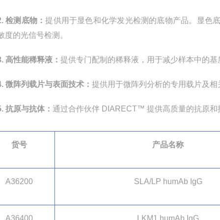
2.
检测底物：
提供用于显色和化学发光检测的底物产品。显色
敏度的光信号检测。
3.
高性能稀释液：
提供专门配制的稀释液，用于减少样本中的基
4.
微阵列载片与表面技术：
提供用于微阵列分析的专用载片及相
5.
抗原与抗体：
通过合作伙伴
DIARECT
™ 提供高质量的抗原
货号
产品名称
A362
00
SLA/LP humAb IgG
A36400
LKM1 humAb IgG