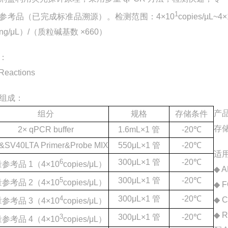
1
参考品（已完成标准品溯源）。检测范围：4×10
copies/µL~4×
ng/μL）/（质粒碱基数 ×660）
：
Reactions
组成：
产
组分
规格
存储条件
存
2× qPCR buffer
1.6mL×1 管
-20℃
&SV40LTA Primer&Probe MIX
550μL×1 管
-20℃
适
6
300μL×1 管
-20℃
参考品 1（4×10
copies/μL）
◆ A
5
300μL×1 管
-20℃
参考品 2（4×10
copies/μL）
◆ 
4
300μL×1 管
-20℃
◆ C
量
参考品 3（4×10
copies/μL）
◆ R
3
300μL×1 管
-20℃
参考品 4（4×10
copies/μL）