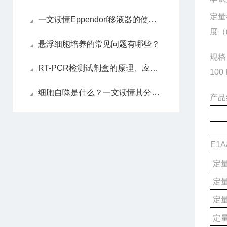
定量
一文读懂Eppendorf移液器的使用技巧
度（
悬浮细胞培养的常见问题有哪些？
规格
RT-PCR检测试剂盒的原理、应用及其在现代医学中的重要意义
100 
细胞自噬是什么？一文读懂其分类、机制与功能
产品
E1A
定量
定量
定
定量