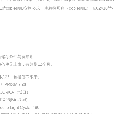
6
14
10
copies/µL换算公式：质粒拷贝数（copies/μL）=6.02×10
品储存条件与有限期：
储条件见上表，有效期12个月。
用机型（包括但不限于）：
BI PRISM 7500
FQD-96A（博日）
FX96(Bio-Rad)
oche Light Cycler 480