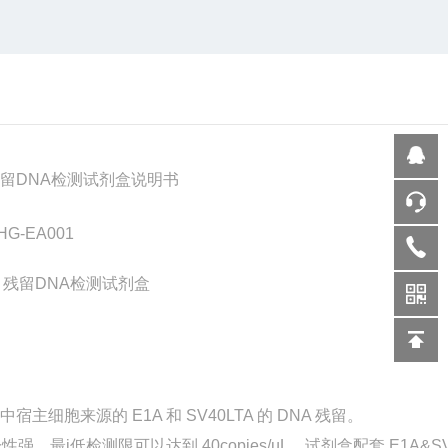
TA 残留DNA检测试剂盒说明书
G-EA001
宿主细胞来源的 E1A 和 SV40LTA 的 DNA 残留。
i低检测限可以达到 40copies/µL。试剂盒配套 E1A&SV4