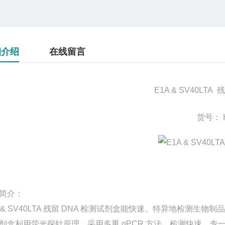
细介绍
在线留言
E1A & SV40L
货号： H
简介：
A & SV40LTA 残留 DNA 检测试剂盒能快速、特异地检测生物制品中
剂盒利用荧光探针原理，采用多重 qPCR 方法，检测快速，专一性强，最