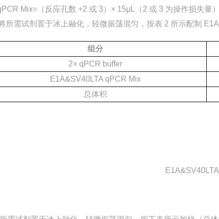
CR Mix=（反应孔数 +2 或 3）× 15μL（2 或 3 为操作损失量
3 将所需试剂置于冰上融化，轻微振荡混匀，按表 2 所示配制 E1A&SV
组分
2× qPCR buffer
E1A&SV40LTA qPCR Mix
总体积
E1A&SV40LTA