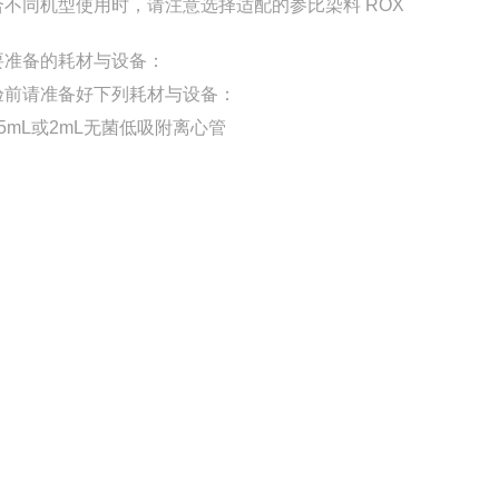
合不同机型使用时，请注意选择适配的参比染料 ROX
要准备的耗材与设备：
验前请准备好下列耗材与设备：
.5mL或2mL无菌低吸附离心管