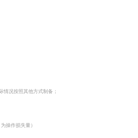
；
根据实际情况按照其他方式制备；
或 3 为操作损失量）