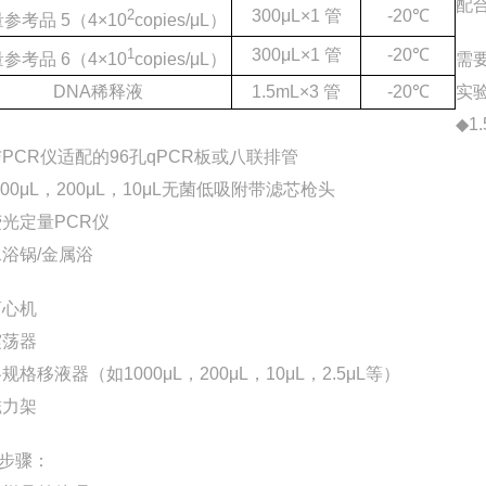
配
2
300μL×1 管
-20℃
参考品 5（4×10
copies/μL）
1
300μL×1 管
-20℃
参考品 6（4×10
copies/μL）
需
DNA稀释液
1.5mL×3 管
-20℃
实
◆1
与PCR仪适配的96孔qPCR板或八联排管
1000μL，200μL，10μL无菌低吸附带滤芯枪头
荧光定量PCR仪
水浴锅/金属浴
离心机
震荡器
各规格移液器（如1000μL，200μL，10μL，2.5μL等）
磁力架
步骤：