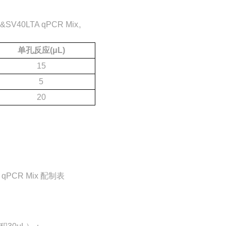
）
40LTA qPCR Mix。
单孔反应(μL)
15
5
20
 qPCR Mix 配制表