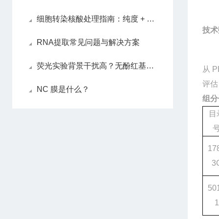
细胞转染核酸处理指南：纯度 + 浓度双把控
技术
RNA提取常见问题与解决方案
荧光实验背景干扰高？无酚红基质胶的优势你一定要知道
从
P
评估
NC 膜是什么？
组分
目
17
3
50
1