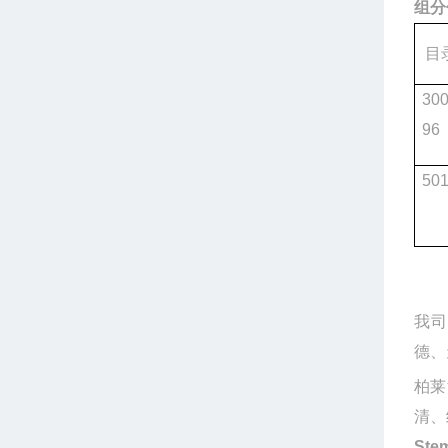
组分
目
300
96
50
我司
德、
柏莱
清、
Ste