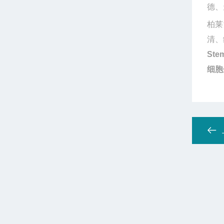
德、
柏莱
清、
Ste
细胞