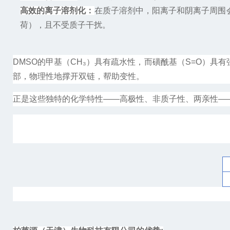
高效的离子溶剂化：
在质子溶剂中，阳离子和阴离子周围
荷），且不受质子干扰。
DMSO
的甲基（
CH₃
）具有疏水性，而磺酰基（
S=O
）具有
部，物理性地撑开双链，帮助变性。
正是这些独特的化学特性
——
高极性、非质子性、两亲性
—