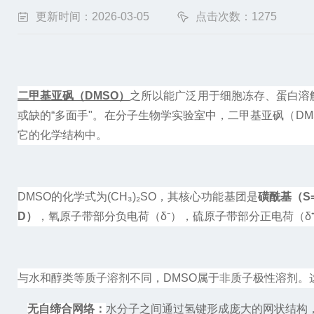
更新时间：2026-03-05
点击次数：1275
二甲基亚砜（
DMSO
）
之所以能广泛用于细胞冻存、蛋白溶
或缺的
“
多面手
"
。在分子生物学实验室中，二甲基亚砜（
DM
它的化学结构中。
DMSO
的化学式为
(CH₃)₂SO
，其核心功能基团是
磺酰基（
S
D
）
，氧原子带部分负电荷（
δ⁻
），硫原子带部分正电荷（
δ
与水和醇类等质子溶剂不同，
DMSO
属于非质子极性溶剂。
无自缔合网络
：
水分子之间通过氢键形成庞大的网状结构