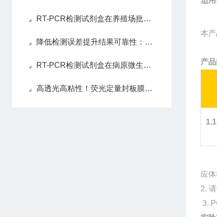
适用
RT-PCR检测试剂盒在养殖场批量筛查中的实操效果验证
本产
降低检测误差提升结果可靠性：RT-PCR检测试剂盒的样本处理、反应体系优化技巧全梳理
产品
RT-PCR检测试剂盒在病原微生物快速鉴定中的核心应用与技术优势全解析
高透光高粘性！荧光定量封板膜如何保障qPCR数据精准
1.
应体积
2.
3.