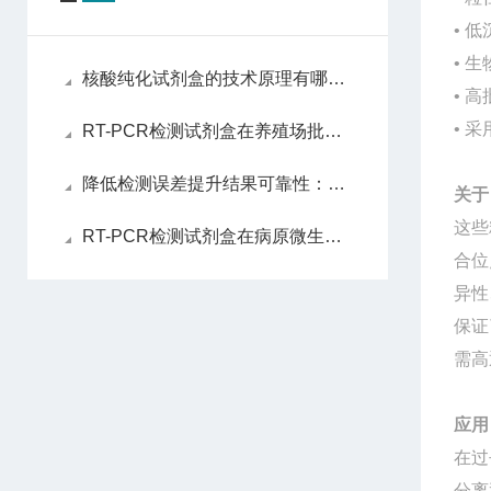
• 
• 
核酸纯化试剂盒的技术原理有哪些？
• 
• 
RT-PCR检测试剂盒在养殖场批量筛查中的实操效果验证
降低检测误差提升结果可靠性：RT-PCR检测试剂盒的样本处理、反应体系优化技巧全梳理
关于
这些
RT-PCR检测试剂盒在病原微生物快速鉴定中的核心应用与技术优势全解析
合位
异性
保证
需高
应用
在过
分离