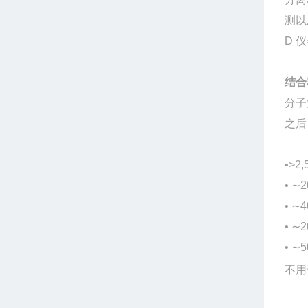
测以
D 
结合
分子
之后
•>2
• ∼2
• ∼4
• ∼2
• ∼
不用