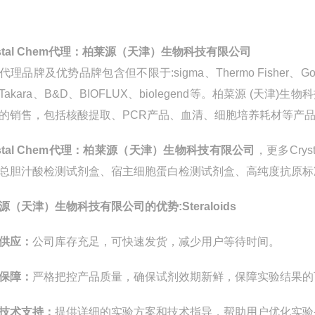
stal Chem
代理：柏莱源（天津）生物科技有限公司
代理品牌及优势品牌包含但不限于
:sigma
、
Thermo Fisher
、
Go
Takara
、
B&D
、
BIOFLUX
、
biolegend
等。柏菜源
(
天津
)
生物科
的销售，包括核酸提取、
PCR
产品、血清、细胞培养耗材等产
stal Chem
代理：柏莱源（天津）生物科技有限公司
，更多
Crys
总胆汁酸检测试剂盒、宿主细胞蛋白检测试剂盒、高纯度抗原标
源（天津）生物科技有限公司的优势
:Steraloids
供应：
公司库存充足，可快速发货，减少用户等待时间。
保障：
严格把控产品质量，确保试剂效期新鲜，保障实验结果的
技术支持：
提供详细的实验方案和技术指导，帮助用户优化实验