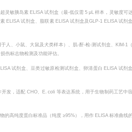
的超灵敏胰岛素
ELISA
试剂盒（最-低仅需
5
μ
L
样本，灵敏度可
瘦素
ELISA
试剂盒、脂联素
ELISA
试剂盒及
GLP-1 ELISA
试剂
于人、小鼠、大鼠及犬类样本）、肌-酐-检-测试剂盒、
KIM-1
肾损伤标志物检测及功能评估。
LISA
试剂盒、豆类过敏原检测试剂盒、卵清蛋白
ELISA
试剂
作开发，适配
CHO
、
E. coli
等表达系统，用于生物制药工艺中
物的高纯度蛋白标准品（纯度 ≥
95%
），用作
ELISA
标准曲线