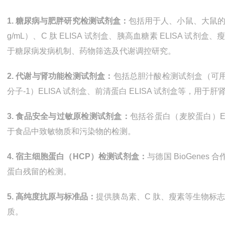
1.
糖尿病与肥胖研究检测试剂盒：
包括用于人、小鼠、大鼠
g/mL
）、
C
肽
ELISA
试剂盒、胰高血糖素
ELISA
试剂盒、
于糖尿病发病机制、药物筛选及代谢调控研究。
2.
代谢与肾功能检测试剂盒：
包括总胆汁酸检测试剂盒（可用
分子
-1
）
ELISA
试剂盒、前清蛋白
ELISA
试剂盒等，用于肝
3.
食品安全与过敏原检测试剂盒：
包括谷蛋白（麦胶蛋白）
E
于食品中致敏物质和污染物的检测。
4.
宿主细胞蛋白（
HCP
）检测试剂盒：
与德国
BioGenes
合
蛋白残留的检测。
5.
高纯度抗原与标准品：
提供胰岛素、
C
肽、瘦素等生物标志
质。