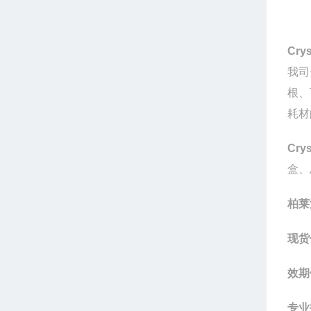
Cry
我司
根、
耗材
Cry
盒、
柏莱
现货
效期
专业