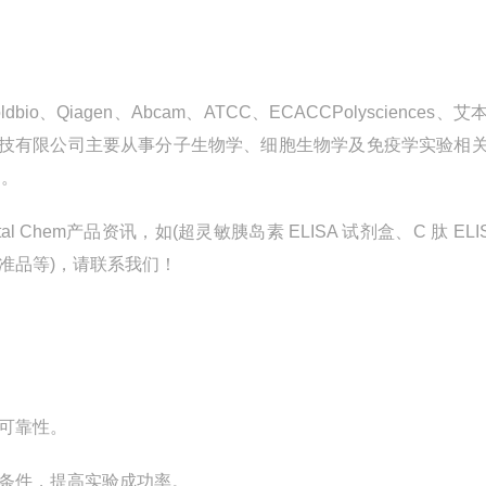
ldbio
、
Qiagen
、
Abcam
、
ATCC
、
ECACCPolysciences
、艾
技有限公司主要从事分子生物学、细胞生物学及免疫学实验相
品。
tal Chem
产品资讯，如
(
超灵敏胰岛素
ELISA
试剂盒、
C
肽
ELI
准品等
)
，请联系我们！
可靠性。
条件，提高实验成功率。