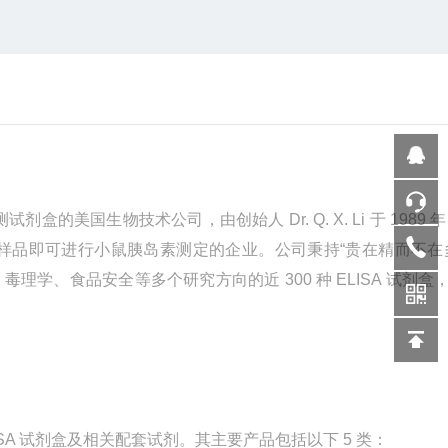
测试剂盒的美国生物技术公司，由创始人
Dr. Q. X. Li
于
1989
年
样品即可进行小鼠胰岛素测定的企业。公司秉持“贵在精而不在
、毒理学、食品安全等多个研究方向的近
300
种
ELISA
试剂盒
SA
试剂盒及相关配套试剂。其主要产品包括以下
5
类：