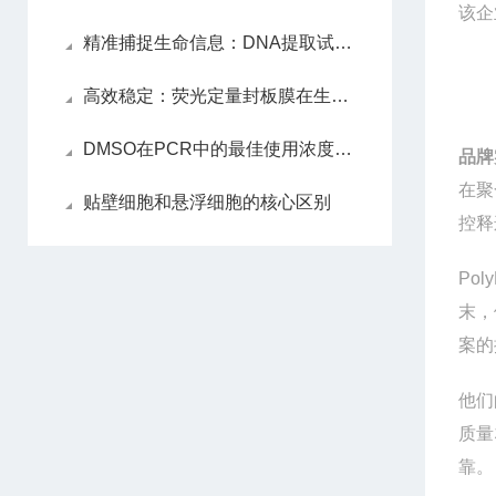
该企
精准捕捉生命信息：DNA提取试剂盒解锁遗传密码的关键
高效稳定：荧光定量封板膜在生物实验中的应用
DMSO在PCR中的最佳使用浓度是多少？
品牌
在聚
贴壁细胞和悬浮细胞的核心区别
控释
Poly
末
案的
他
们
质量
靠。