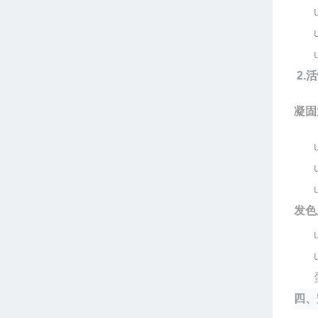
2.
活
凝固
发色
四、