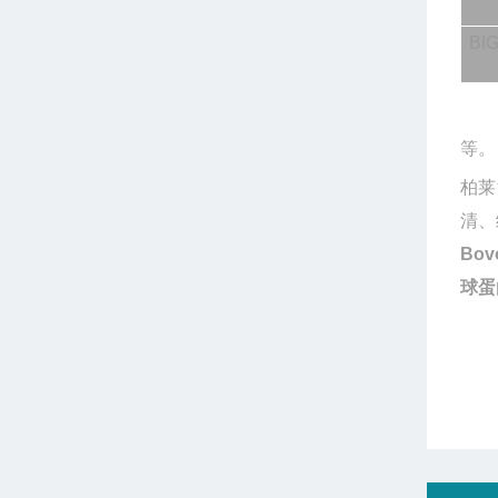
BIG
等。
柏莱
清、
Bo
球蛋