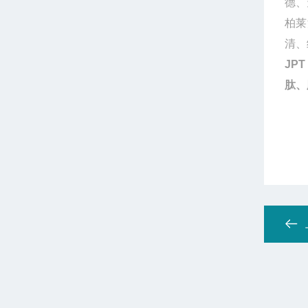
德、
柏莱
清、
JPT 
肽、