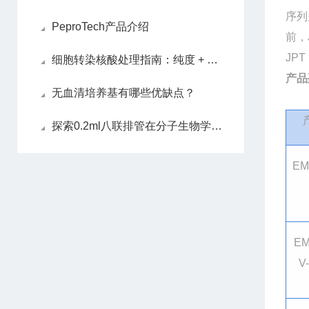
序列
PeproTech产品介绍
前，
JPT 
细胞转染核酸处理指南：纯度 + 浓度双把控
产品
无血清培养基有哪些优缺点？
探索0.2ml八联排管在分子生物学实验中的应用价值
EM
E
V