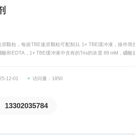
剂
溶颗粒，每袋TBE速溶颗粒可配制1L 1× TBE缓冲液，操作简
酸和EDTA，1× TBE缓冲液中含有的Tris的浓度 89 mM，硼
TAE速溶颗粒可配制 1L 1× TAE缓冲液，操作简便，使用方便。
-12-01
访问量：1850
13302035784