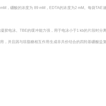
89 mM，硼酸的浓度为 89 mM，EDTA的浓度为2 mM。每袋TA
凝胶电泳。TBE的缓冲能力强，用于电泳小于1 kb的片段时分
作用，并且因与琼脂糖相互作用生成非共价结合的四羟基硼酸盐