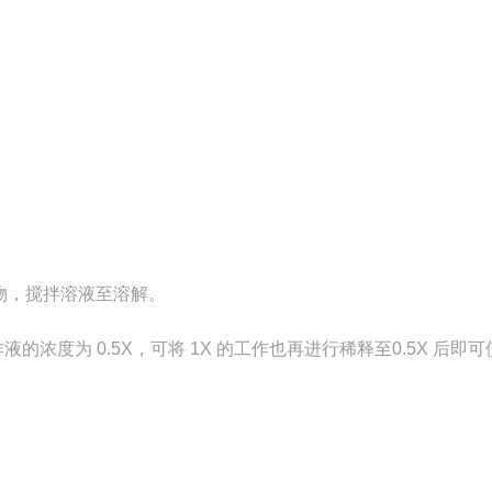
。
容物，搅拌溶液至
溶解。
液的浓度为 0.5X，可将 1X 的工作也再进行稀释至0.5X 后即