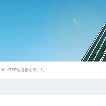
1021×TBE速溶颗粒 缓冲剂