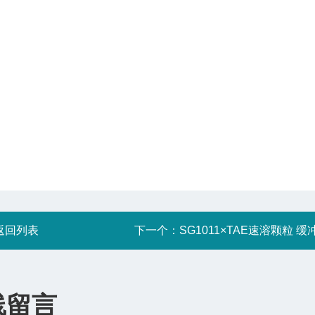
返回列表
下一个：
SG1011×TAE速溶颗粒 缓
线留言