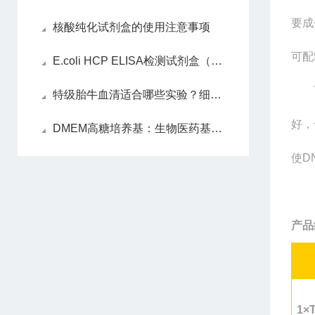
要成
核酸纯化试剂盒的使用注意事项
可配
E.coli HCP ELISA检测试剂盒（2G）：精准定量宿主蛋白残留的科研利器
特级胎牛血清适合哪些实验？细胞培养 干细胞培养专用试剂详解
好，
DMEM高糖培养基：生物医药基石，铺就细胞治疗新坦途
使D
产品
1×