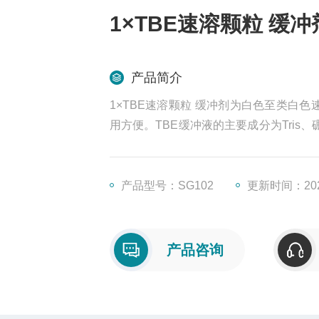
1×TBE速溶颗粒 缓冲
产品简介
1×TBE速溶颗粒 缓冲剂为白色至类白色速
用方便。TBE缓冲液的主要成分为Tris、硼
为 89 mM，EDTA的浓度为2 mM。每袋
产品型号：SG102
更新时间：2025
产品咨询