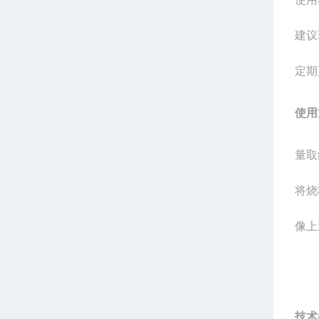
建议
定期
使用
量取
将烧
像上
技术