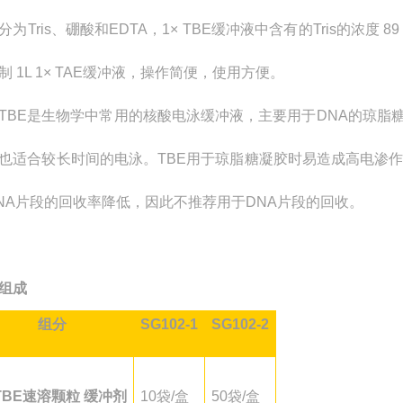
分为Tris、硼酸和EDTA，1× TBE缓冲液中含有的
Tris的浓度 
制 1L 1× TAE缓冲液，操作简便，使用方便。
TBE是生物学中常用的核酸电泳缓冲液，主要用于DNA的琼脂糖
也适合较长时间的电泳。TBE用于琼脂糖凝胶时易造成高电渗
NA片段的回收率降低，因此不推荐用于DNA片段的回收。
组成
组分
SG102-1
SG102-2
TBE速溶颗粒 缓冲剂
10袋/盒
50袋/盒