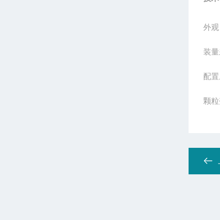
外观
装量
配置成
颗粒剂