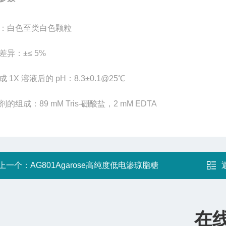
：白色至类白色颗粒
差异：±≤ 5%
 1X 溶液后的 pH：8.3±0.1@25℃
的组成：89 mM Tris-硼酸盐，2 mM EDTA
上一个：
AG801Agarose高纯度低电渗琼脂糖
在