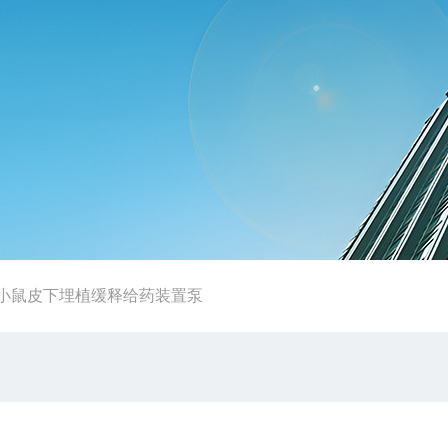
大小鼠皮下埋植缓释给药装置泵