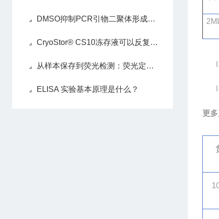
DMSO抑制PCR引物二聚体形成的作用机制
2M
CryoStor® CS10冻存液可以反复冻融使用吗？
l
从样本保存到荧光检测：荧光定量封板膜全场景应用
l
ELISA 实验基本原理是什么？
更多
1