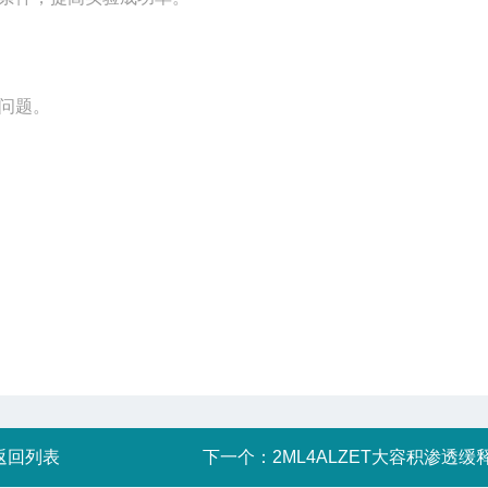
问题
。
返回列表
下一个：
2ML4ALZET大容积渗透缓