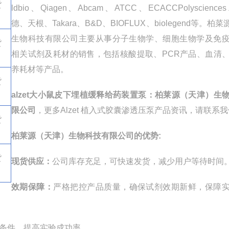
货
ldbio
、
Qiagen
、
Abcam
、
ATCC
、
ECACCPolysciences
德、天根、
Takara
、
B&D
、
BIOFLUX
、
biolegend
等。柏菜
生物科技有限公司主要从事分子生物学、细胞生物学及免
货
相关试剂及耗材的销售，包括核酸提取、
PCR
产品、血清
养耗材等产品。
货
alzet
大小鼠皮下埋植缓释给药装置泵
：柏莱源（天津）生
限公司
，更多
Alzet
植入式胶囊渗透压泵产品
资讯，请联系我
货
柏莱源（天津）生物科技有限公司的优势
:
货
现货供应：
公司库存充足，可快速发货，减少用户等待时间
效期保障：
严格把控产品质量，确保试剂效期新鲜，保障
条件，提高实验成功率。