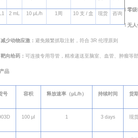
l
零级
L1
2 m
L
10
μ
L/h
1
周
10
支
/
盒
现货
咨询
l
无人
减少动物应激：
避免频繁抓取注射，符合
3R
伦理原则
靶向给药：
可连接专用导管，精准递送至脑室、血管、肿瘤等
产品
货号
容积
释放速率（
μ
L/h
）
持续时间
货
003D
100 μl
1
3 days
现