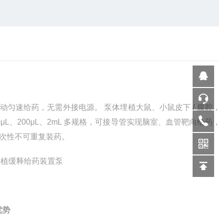
动匀速给药，无需外接电源。 泵体埋植大鼠、小鼠皮下
/
腹腔
0
μ
L
、
200
μ
L
、
2mL
多规格，可接导管实现脑室、血管靶向给药
次性不可重复装药。
优势