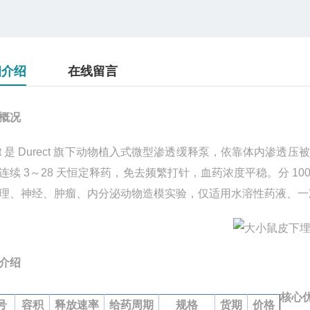
细介绍
在线留言
概况
t
是
Durect
旗下动物植入式微型渗透缓释泵，依靠体内渗透压被
可连续
3
～
28
天恒定释药，免去频繁打针，血药浓度平稳。分
10
理、神经、肿瘤、内分泌动物造模实验，仅适用水溶性药液、一
介绍
核心
号
容积
释放速率
给药周期
规格
货期
价格