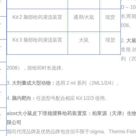
货
D
～
10
长周
Kit 2
脑部给药灌流装置
通用
/
大鼠
现货
货
006
。
Kit 3
脑部给药灌流装置
大鼠
现货
2.
大
货
常用
2
列（
2
2006
），按给药时长选择。
货
3.
大剂量或大型动物：
选用
2 ml
系列（
2ML1/2/4
）。
货
4.
脑内靶向：
任选型号配合相应
Kit 1/2/3
使用。
alzet
大小鼠皮下埋植缓释给药装置泵
：柏莱源（天津）生
货
限公司
我司代理品牌及优势品牌包含但不限于
:sigma
、
Thermo Fish