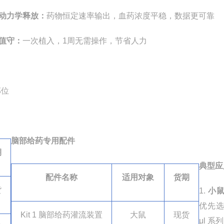
动力学释放：
药物恒定速率输出，血药浓度平稳，数据更可靠
值守：
一次植入，1
周
无需操作，节省人力
部位
脑部给药专用配件
期
典型应
配件名称
适用对象
货期
货
1.
小
优先
Kit 1
脑部给药灌流装置
大鼠
现货
μ
l
系列