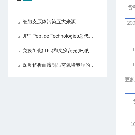
货
细胞支原体污染五大来源
20
JPT Peptide Technologies总代理：柏莱源（天津）生物科技有限公司
l
免疫组化(IHC)和免疫荧光(IF)的区别是什么？
l
深度解析血液制品需氧培养瓶的性能验证方法及其在无菌检测中的关键应用价值
更多
1