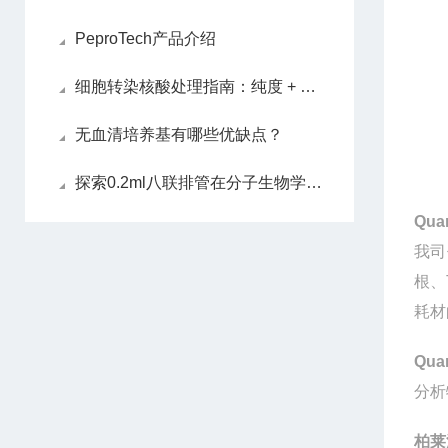
PeproTech产品介绍
细胞转染核酸处理指南：纯度 + 浓度双把控
无血清培养基有哪些优缺点？
探索0.2ml八联排管在分子生物学实验中的应用价值
Qua
我司
根、
耗材
Qua
分
柏莱