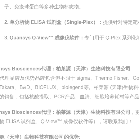
子、免疫球蛋白等多种生物标志物。
2.
单分析物
ELISA
试剂盒（
Single-Plex
）：
提供针对特定靶
3.
Quansys Q-View
™ 成像仪软件：
专门用于
Q-Plex
系列化
nsys Biosciences
代理：柏莱源（天
津）生物科技有限公司
代理品牌及优势品牌包含但不
限于
:sigma
、
Thermo Fisher
、
Go
Takara
、
B&D
、
BIOFLUX
、
biolegend
等。柏菜源
(
天津
)
生物科
的销售，包括核酸提取、
PCR
产品、血清、细胞培养耗材等产
nsys Biosciences
代理：柏莱源（天津）生物科技有限公司
，
析物
ELISA
试剂盒、
Q-View
™ 成像仪软件等），请联系我们！
源（天津）生物科技有限公司的优势
: