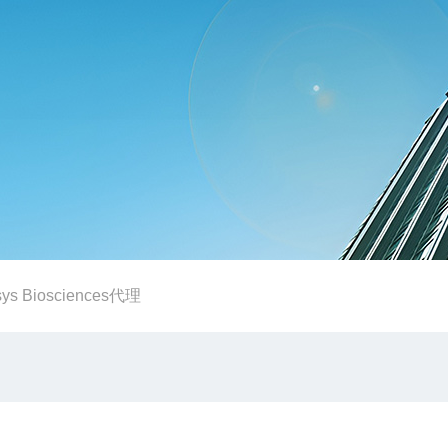
ys Biosciences代理