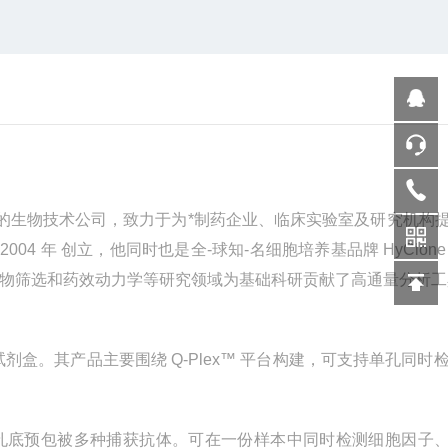
的生物技术公司，致力于为*制药企业、临床实验室及研究机构
于
2004
年 创立，他同时也是全-球知-名细胞培养基品牌
HyClon
志物筛选和药效动力学等研究领域为基础科研贡献了高通量分析工
试剂盒。其产品主要围绕
Q-Plex
™ 平台构建，可支持单孔同时
孔底预包被多种捕获抗体。可在一份样本中同时检测细胞因子