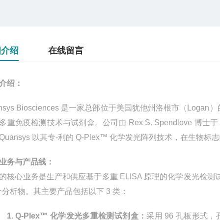
细介绍
在线留言
介绍：
sys Biosciences
是一家总部位于美国犹他州洛根市（
Logan
）
多重免疫检测技术与试剂盒。公司由
Rex S. Spendlove
博士
Quansys
以其专-利的
Q-Plex
™ 化学发光阵列技术，在生物标
业务与产品线：
的核心业务是生产和供应基于多重
ELISA
原理的化学发光检测
个分析物。其主要产品包括以下
3
类：
1.
Q-Plex
™ 化学发光多重检测试剂盒：
采用
96
孔板形式，