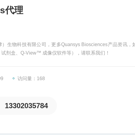
ces代理
（天津）生物科技有限公司，更多Quansys Biosciences产品资讯，
SA 试剂盒、Q-View™ 成像仪软件等），请联系我们！
09
访问量：168
13302035784