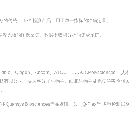
标的传统
ELISA
检测产品，用于单一指标的准确定量。
学发光板的图像采集、数据提取和分析的集成系统。
ldbio
、
Qiagen
、
Abcam
、
ATCC
、
ECACCPolysciences
、艾
技有限公司主要从事分子生物学、细胞生物学及免疫学实验相
品。
更多
Quansys Biosciences
产品资讯，如（
Q-Plex
™ 多重检测试