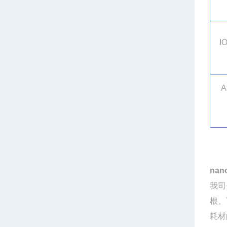
I
A
nan
我司
根、
耗材