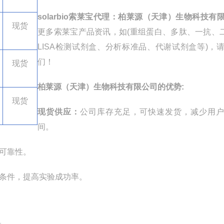
solarbio索莱宝代理
：柏莱源（天津）生物科技有
现货
更多
索莱宝
产品资讯，如
(
重组蛋白、多肽、一抗、
LISA
检测试剂盒、分析标准品、代谢试剂盒等
)
，
们！
现货
柏莱源（天津）生物科技有限公司的优势
:
现货
现货供应：
公司库存充足，可快速发货，减少用
间。
可靠性。
条件，提高实验成功率。