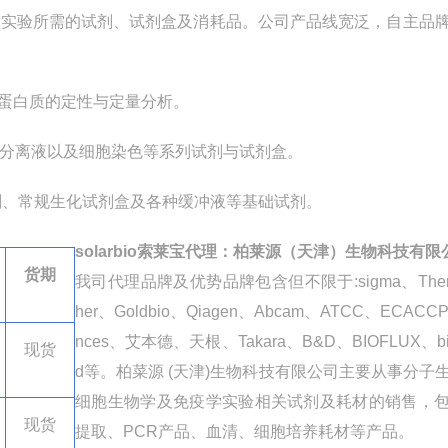
学实验所需的试剂、试剂盒及消耗品。公司产品线宽泛，自主品
蛋白质的定性与定量分析。
分离液以及细胞染色等系列试剂与试剂盒。
剂、常规生化试剂盒及各种缓冲液等基础试剂。
solarbio索莱宝代理
：柏莱源（天津）生物科技有限
货期
我司代理品牌及优势品牌包含但不限于
:sigma
、
The
her
、
Goldbio
、
Qiagen
、
Abcam
、
ATCC
、
ECACCPo
nces
、艾本德、天根、
Takara
、
B&D
、
BIOFLUX
、
b
现货
d
等。柏菜源
(
天津
)
生物科技有限公司主要从事分子
细胞生物学及免疫学实验相关试剂及耗材的销售，
现货
提取、
PCR
产品、血清、细胞培养耗材等产品。