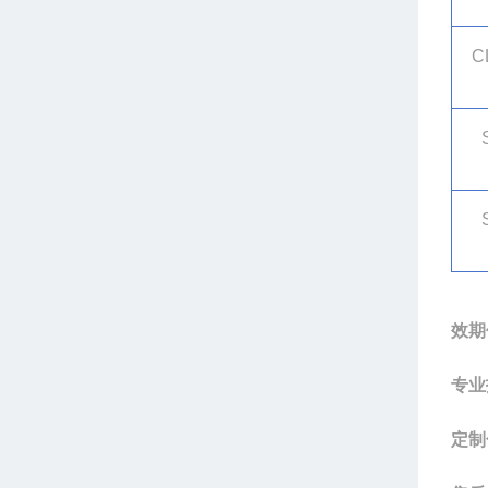
C
效期
专业
定制