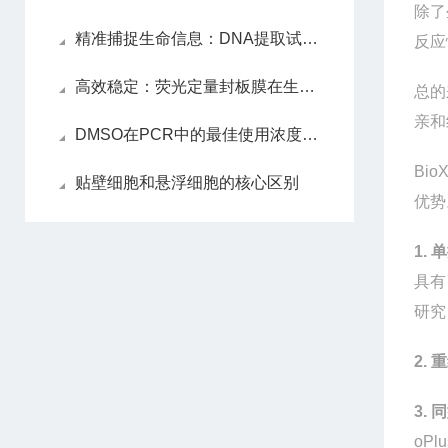
除了
精准捕捉生命信息：DNA提取试剂盒解锁遗传密码的关键
反应
高效稳定：荧光定量封板膜在生物实验中的应用
总的
亲和
DMSO在PCR中的最佳使用浓度是多少？
BioX
贴壁细胞和悬浮细胞的核心区别
优势
1.
单
具有
研究
2.
重
3
.
同
oPlu