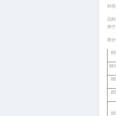
对照
总的
用于
部分
B
BE
B
B
B