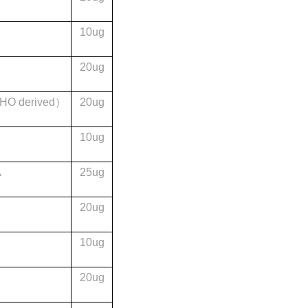
10ug
20ug
CHO derived
）
20ug
10ug
A
25ug
20ug
10ug
20ug