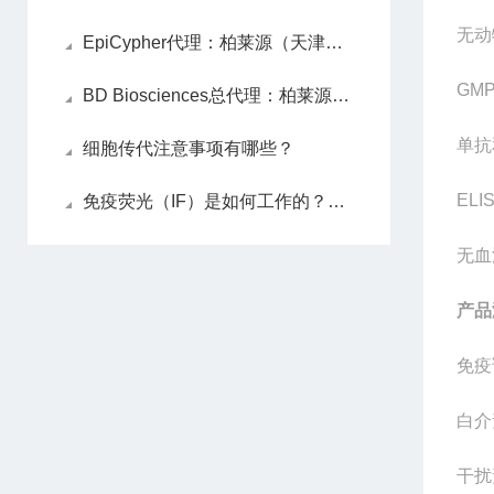
无动
EpiCypher代理：柏莱源（天津）生物科技有限公司
GM
BD Biosciences总代理：柏莱源（天津）生物科技有限公司
单抗
细胞传代注意事项有哪些？
ELI
免疫荧光（IF）是如何工作的？解析荧光标记与多色成像
无血
产品
免疫
白介
干扰