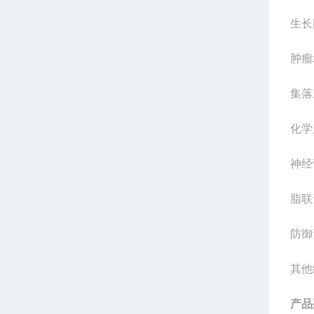
生长
肿瘤
集落
化学
神经
脂联
防御
其他
产品