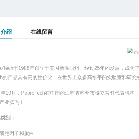
细介绍
在线留言
roTech
于
1988
年创立于美国新泽西州，经过
25
年的发展，成为
ch
的产品具有高的性价比，在世界上众多高水平的实验室和研究
9
年
10
月，
PeproTech
在中国的江苏省苏州市设立常驻代表机构
产业腾飞！
品类别：
细胞因子和蛋白