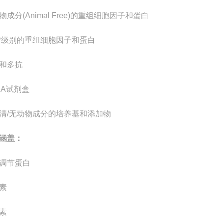
物成分
(Animal Free)
的重组细胞因子和蛋白
P
级别的重组细胞因子和蛋白
和多抗
SA
试剂盒
清
/
无动物成分的培养基和添加物
涵盖：
调节蛋白
素
素