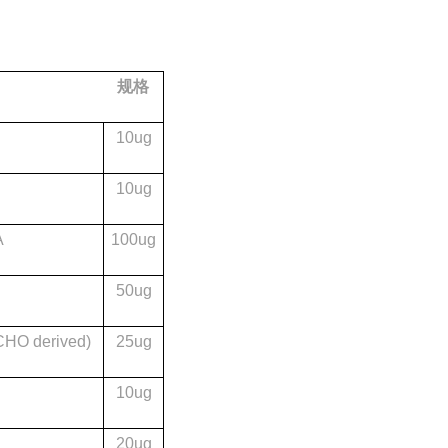
规格
10ug
10ug
A
100ug
50ug
CHO derived)
25ug
10ug
20ug