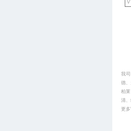
V
我司
德、天
柏莱
清、
更多