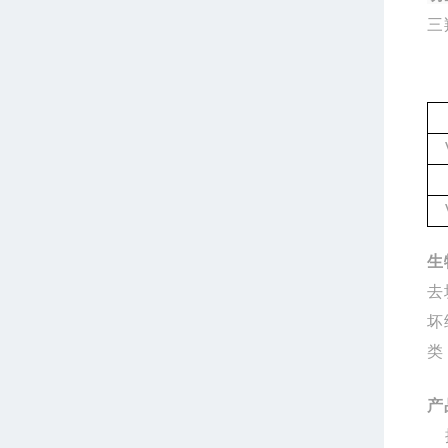
三
生
去
坏
类
产