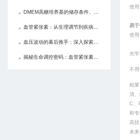
使用
DMEM高糖培养基的储存条件、避光要求与有效期管理全解析
易于
血管紧张素：从生理调节到疾病治疗，打开人体健康的新视角
使用
血压波动的幕后推手：深入探索血管紧张素的作用机制与影响
光学
揭秘生命调控密码：血管紧张素在生理平衡中的关键作用
不用
柏莱
清、
C
、
和专
高技
未来