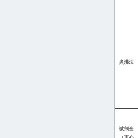
煮沸法
试剂盒
（离心