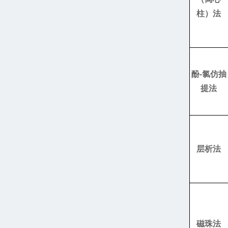
柱）法
酚
-
氯仿抽
提法
层析法
磁珠法