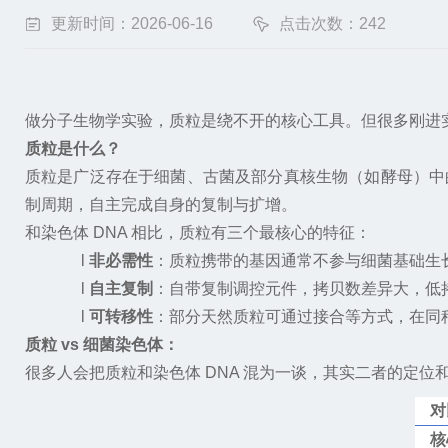
更新时间：2026-06-16
点击次数：242
做分子生物学实验，质粒是绕不开的核心工具。但很多刚进
质粒是什么？
质粒是广泛存在于细菌、古菌及部分真核生物（如酵母）中
制周期，自主完成自身的复制与扩增。
和染色体
DNA
相比，质粒有三个最核心的特征：
l
非必需性
：质粒携带的基因通常不参与细菌基础生
l
自主复制
：自带复制调控元件，拷贝数差异大，低
l
可转移性
：部分天然质粒可通过接合等方式，在同
质粒
vs 细菌染色体：
很多人会把质粒和染色体
DNA
混为一谈，其实二者的定位
对
核