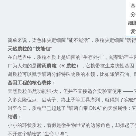
基
分
细
复
简单来说，染色体决定细菌
“
能不能活
"
，质粒决定细菌
“
活
天然质粒的
“技能包"
在自然界中，质粒本质上是细菌的
“
生存外挂
"
，能帮助宿主
广为人知的是
耐药质粒（
R
质粒）
，它携带抗生素抗性基因
谢质粒可以赋予细菌分解特殊物质的本领，比如降解石油、
基因工程的核心载体
：
天然质粒虽然功能强-大，但并不直接适合实验室使用
——
入多克隆位点、启动子、终止子等工具序列，就得到了实验
时至今日，质粒早已超越了
“
细菌自带
DNA"
的天然属性：
结语
：
小小的环状质粒，看似是微生物世界的边缘角色，却撑起了
不开这个精密的
“
生命
U
盘
"
。