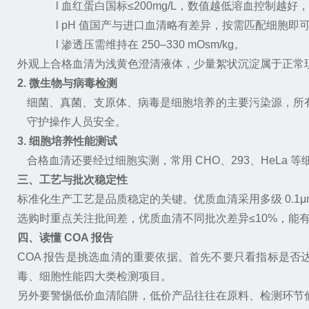
l
血红蛋白国标
≤200mg/L
，数值越低溶血控制越好，
l
pH
值国产与进口血清略有差异，按需匹配细胞即
l
渗透压需维持在
250–330 mOsm/kg
。
外观上合格血清为浅黄色澄清液体，少量絮状沉淀属于正常
2. 微生物与病毒检测
细菌、真菌、支原体、病毒是细胞培养的主要污染源，所
守护操作人员安全。
3. 细胞培养性能测试
合格血清还要经过细胞实测，常用
CHO
、
293
、
HeLa
等
三、工艺与批次稳定性
标准化生产工艺是品质稳定的关键。优质血清采用多级
0.1
选购时重点关注
批间差
，优质血清不同批次差异
≤10%
，能
四、读懂
COA 报告
COA
报告是挑选血清的重要依据。首先不要只看指标是否
毒、细胞性能四大类检测项目。
另外要警惕低价血清陷阱，低价产品往往在原料、检测环节