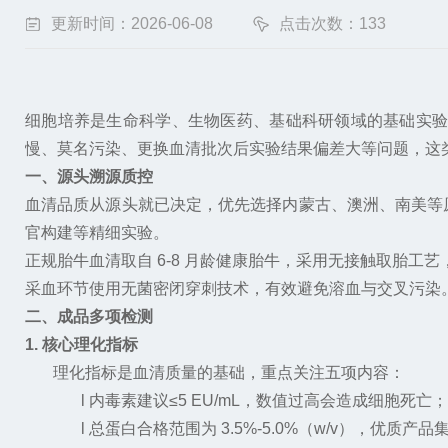
更新时间：2026-06-08
点击次数：133
细胞培养是生命科学、生物医药、基础科研领域的基础实
慢、莫名污染、更换血清批次后实验结果偏差大等问题，这
一、源头溯源质控
血清品质从源头就已决定，优先选择内蒙古、澳洲、南美等
官构建等精细实验。
正规胎牛血清取自
6-8
月龄健康胎牛，采用无接触取胎工艺
采血环节使用无菌密闭穿刺技术，有效避免溶血与交叉污染
二、成品
多项
检测
1. 核心理化指标
理化指标是血清质量的基础，重点关注五项内容：
l
内毒素建议
≤5 EU/mL
，数值过高会造成细胞死亡；
l
总蛋白合格范围为
3.5%-5.0%
（
w/v
），优质产品