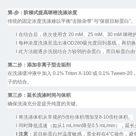
第-步：阶梯式提高咪唑洗涤浓度
传统的固定浓度洗涤难以平衡
“
去除杂带
"
与
“
保留目标蛋白
"
。
l
在结合后，依次使用含
20 mM
、
25 mM
、
30 mM
咪唑
l
每种浓度洗涤至流出液
OD280
吸光度回到基线，再切换
l
此方法能逐步洗脱结合力较弱的杂蛋白，而目标蛋白由
第二步：添加非离子型去垢剂
在洗涤缓冲液中加入
0.1% Triton X-100
或
0.1% Tween-20
子的结合。
第三步：延长洗涤时间与体积
确保洗涤充分是提升纯度的关键。
l
将洗涤体积从常规的
5
倍柱体积增加至
8-10
倍柱体积
。
l
同时降低流速（如从
1 mL/min
降至
0.5 mL/min
），延长
l
注意
：若目标蛋白对温度敏感，需全程在
4°C
操作，避