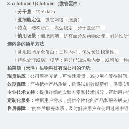
3. α-tubulin / β-tubulin（微管蛋白）
l
分子量
：约
55 kDa
l
亚细胞定位
：微管网络（胞质）
l
特点
：结构蛋白，表达稳定，分子量适中。
l
慎用场景
：
细胞周期、抗有丝分裂药物处理、耐药性研
选内参的简单方法
l
常规细胞系全蛋白：三种均可，优先验证稳定性。
l
特殊处理或病理模型：避开已知波动内参，或增加一种
柏莱源（天津）生物科技有限公司的优势
:
现货供应：
公司库存充足，可快速发货，减少用户等待时间
效期保障：
严格把控产品质量，确保试剂效期新鲜，保障实
专业技术支持：
提供详细的实验方案和技术指导，帮助用户
定制化服务：
根据用户需求，提供个性化的产品和服务解决
售后保障：
*的售后服务体系，及时解决用户在使用过程中