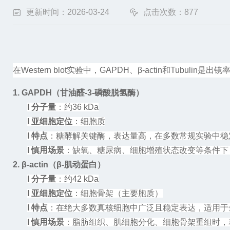
更新时间：2026-03-24
点击次数：877
在
Western blot
实验中，
GAPDH
、
β-actin
和
Tubulin
是出镜
1. GAPDH（甘油醛-3-磷酸脱氢酶）
l
分子量
：约
36 kDa
l
亚细胞定位
：细胞质
l
特点
：糖酵解关键酶，表达量高，在多数常规实验中稳
l
慎用场景
：
缺氧、糖尿病、细胞增殖状态改变等条件下
2. β-actin（β-肌动蛋白）
l
分子量
：约
42 kDa
l
亚细胞定位
：细胞骨架（主要胞质）
l
特点
：在绝大多数真核细胞中广泛且稳定表达，适用于
l
慎用场景
：
脂肪组织、肌细胞分化、细胞骨架重组时，