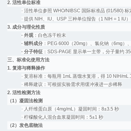
2. 活性单位标准
·
活性单位参照
WHO/NIBSC 国际标准品 (01/580) 标
·
提供
NIH、IU、USP 三种单位报告（1 NIH = 1 IU）
3. 成分与理化性质
·
外观
：白色冻干粉末
·
辅料成分
：
PEG 6000（20mg）、氯化钠（6mg）
·
分子特征
：
SDS-PAGE 显示单一主带，分子量约 35
三、标准化使用方法
1. 复溶与稀释操作
·
复溶标准：每瓶用
1mL 蒸馏水复溶，得 10 NIH/mL
·
稀释建议：可根据实验需求用缓冲液进一步稀释
2. 活性检测方法
（
1）凝固法检测
·
人纤维蛋白原（
4mg/mL）凝固时间：8±3.5 秒
·
柠檬酸化人混合血浆凝固时间：
5±1 秒
（
2）发色底物法