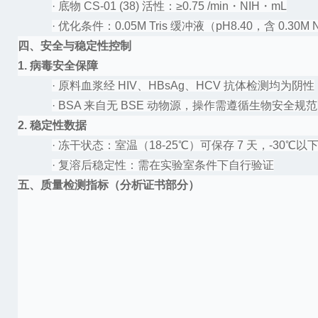
·
底物
CS-01 (38) 活性：≥0.75 /min・NIH・mL
·
优化条件：
0.05M Tris 缓冲液（pH8.40，含 0.30M 
四、安全与稳定性控制
1. 病毒安全保障
·
原料血浆经
HIV、HBsAg、HCV 抗体检测均为阴性
·
BSA 来自无 BSE 动物源，操作需遵循生物安全规范
2. 稳定性数据
·
冻干状态：室温（
18-25℃）可保存 7 天，-30℃以下
·
复溶后稳定性：需在实验室条件下自行验证
五、质量检测指标（分析证书部分）