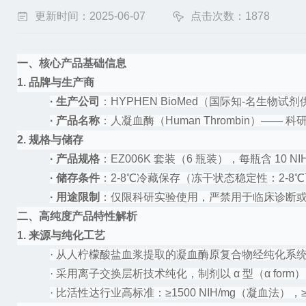
更新时间：2025-06-07
点击次数：1878
一、核心产品基础信息
1. 品牌与生产商
·
生产公司
：
HYPHEN BioMed（国际知-名生物试
·
产品名称
：人凝血酶（
Human Thrombin）——
2. 规格与储存
·
产品规格
：
EZ006K 套装（6 瓶装），每瓶含 10 
·
储存条件
：
2-8℃冷藏保存（冻干状态稳定性：2-8℃可
·
用途限制
：仅限科研实验使用，严禁用于临床诊断
二、高纯度产品特性解析
1. 来源与纯化工艺
·
从人柠檬酸盐血浆提取的凝血酶原复合物经纯化系统
·
采用离子交换层析技术纯化，制剂以
α 型（α form
·
比活性达行业高标准：
≥1500 NIH/mg（凝血法），≥