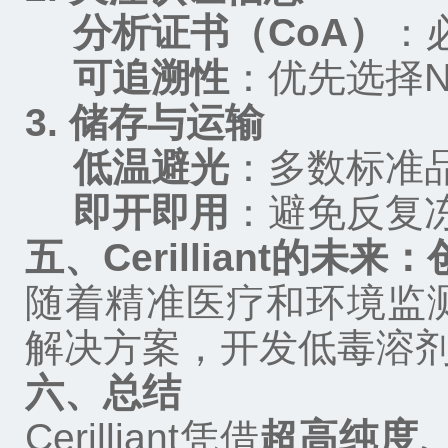
分析证书（
CoA
）
：
可追溯性
：优先选择
N
3.
储存与运输
低温避光
：多数标准
即开即用
：避免反复
五、
Cerilliant
的未来：
随着精准医疗和环境监
解决方案
，
开发低毒溶
六、总结
Cerilliant
凭借
超高纯度