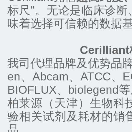
标尺
"
。无论是临床诊断
味着选择可信赖的数据
Ceril
我司代理品牌及优势品
en
、
Abcam
、
ATCC
、
E
BIOFLUX
、
biolegend
等
柏莱源（天津）生物科
验相关试剂及耗材的销
品。