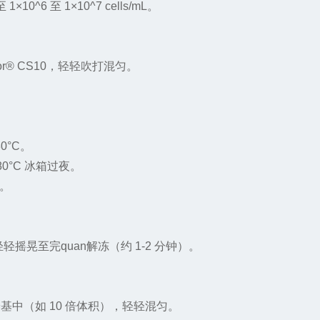
至
1
×
10^6
至
1
×
10^7 cells/mL
。
。
or® CS10
，轻轻吹打混匀。
80
°
C
。
80
°
C
冰箱过夜。
。
轻摇晃至完quan解冻（约
1-2
分钟）。
养基中（如
10
倍体积），轻轻混匀。