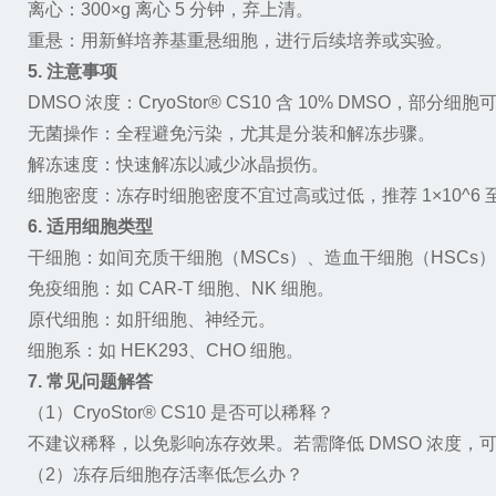
离心：
300
×
g
离心
5
分钟，弃上清。
重悬：用新鲜培养基重悬细胞，进行后续培养或实验。
5.
注意事项
DMSO
浓度：
CryoStor® CS10
含
10% DMSO
，部分细胞
无菌操作：全程避免污染，尤其是分装和解冻步骤。
解冻速度：快速解冻以减少冰晶损伤。
细胞密度：冻存时细胞密度不宜过高或过低，推荐
1
×
10^6
6.
适用细胞类型
干细胞：如间充质干细胞（
MSCs
）、造血干细胞（
HSCs
）
免疫细胞：如
CAR-T
细胞、
NK
细胞。
原代细胞：如肝细胞、神经元。
细胞系：如
HEK293
、
CHO
细胞。
7.
常见问题解答
（
1
）
CryoStor® CS10
是否可以稀释？
不建议稀释，以免影响冻存效果。若需降低
DMSO
浓度，
（
2
）冻存后细胞存活率低怎么办？