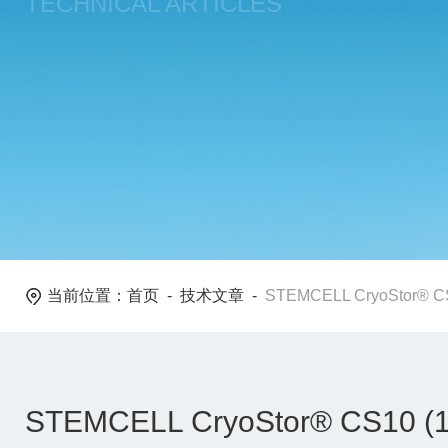
TECHNICAL ARTICLES
当前位置：
首页
-
技术文章
-
STEMCELL CryoStor® 
STEMCELL CryoStor® CS10