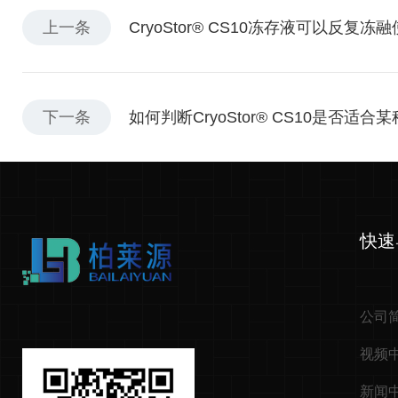
上一条
CryoStor® CS10冻存液可以反复冻
下一条
如何判断CryoStor® CS10是否适
快速
公司
视频
新闻