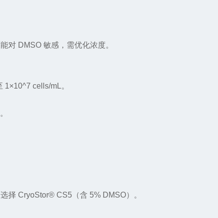
可能对
DMSO
敏感，需优化浓度。
至
1
×
10^7 cells/mL
。
。
可选择
CryoStor® CS5
（含
5% DMSO
）。