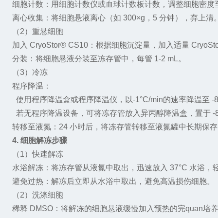
细胞计数：用细胞计数仪或血球计数板计数，调整细胞密度
离心收集：将细胞悬液离心（如
300
×
g
，
5
分钟），弃上清
（
2
）重悬细胞
加入
CryoStor® CS10
：根据细胞沉淀量，加入适量
CryoSt
分装：将细胞悬液分装至冻存管中，每管
1-2 mL
。
（
3
）冷冻
程序降温：
使用程序降温盒或程序降温仪，以
-1
°
C/min
的速率降温至
-
若无程序降温设备，可将冻存管放入异丙醇降温盒，置于
-
转移至液氮：
24
小时后，将冻存管转移至液氮罐中长期保存
4.
细胞解冻步骤
（
1
）快速解冻
水浴解冻：将冻存管从液氮中取出，迅速放入
37
°
C
水浴，轻
避免过热：解冻后立即从水浴中取出，避免高温损伤细胞。
（
2
）洗涤细胞
稀释
DMSO
：将解冻的细胞悬液缓慢加入预热的
完quan培