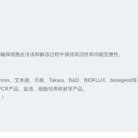
可确保细胞在冷冻和解冻过程中保持高活性和功能完整性。
nces
、艾本德、天根、
Takara
、
B&D
、
BIOFLUX
、
biolegend
等
PCR
产品、血清、细胞培养耗材等产品。
哦！