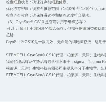
检查细胞状态：确保冻存前细胞健康。
优化冻存密度：调整至推荐范围（
1
×
10^6
至
1
×
10^7 cells/
检查冻存程序：确保降温速率和解冻速度符合要求。
（
3
）
CryoStor® CS10
是否可以用于组织冻存？
可以，适用于小组织块的低温保存，但需根据组织类型优化
总结
CryoStor® CS10
是一款高效、无血清的细胞冻存液，适用
STEMCELL
CryoStor® CS10
代理：柏莱源（天津）生物科
我司代理品牌及优势品牌包含但不限于：
sigma
、
Thermo Fi
柏莱源（天津）生物科技有限公司主要从事分子生物学、细
STEMCELL
CryoStor® CS10
代理
：柏莱源（天津）生物科