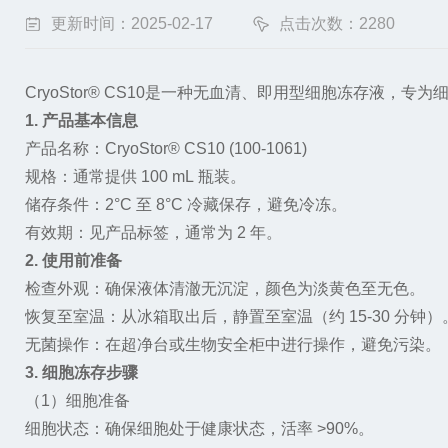
更新时间：2025-02-17
点击次数：2280
CryoStor® CS10
是一种无血清、即用型细胞冻存液，专为
1.
产品基本信息
产品名称：
CryoStor® CS10 (100-1061)
规格：通常提供
100 mL
瓶装。
储存条件：
2
°
C
至
8
°
C
冷藏保存，避免冷冻。
有效期：见产品标签，通常为
2
年。
2.
使用前准备
检查外观：确保液体清澈无沉淀，颜色为淡黄色至无色。
恢复至室温：从冰箱取出后，静置至室温（约
15-30
分钟）
无菌操作：在超净台或生物安全柜中进行操作，避免污染。
3.
细胞冻存步骤
（
1
）细胞准备
细胞状态：确保细胞处于健康状态，活率
>90%
。